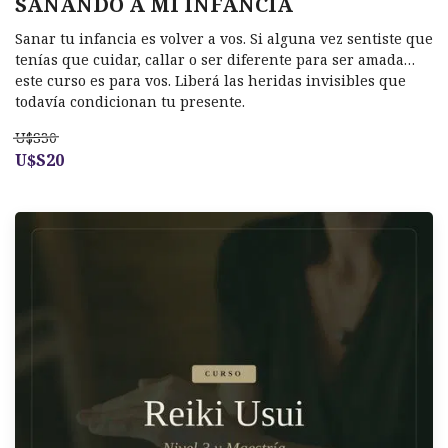
SANANDO A MI INFANCIA
Sanar tu infancia es volver a vos. Si alguna vez sentiste que
tenías que cuidar, callar o ser diferente para ser amada…
este curso es para vos. Liberá las heridas invisibles que
todavía condicionan tu presente.
U$S30
U$S20