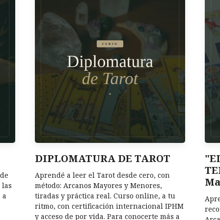
DIPLOMATURA DE TAROT
"E
TE
sde
Aprendé a leer el Tarot desde cero, con
Ma
 las
método: Arcanos Mayores y Menores,
 a
tiradas y práctica real. Curso online, a tu
Apre
ritmo, con certificación internacional IPHM
reco
y acceso de por vida. Para conocerte más a
Arca