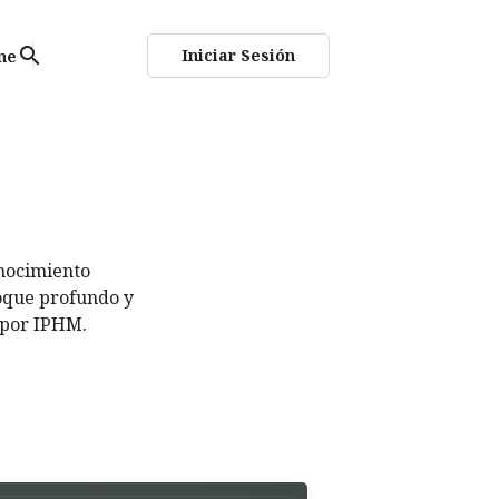
search
Iniciar Sesión
ne
nocimiento
foque
profundo y
 por IPHM.