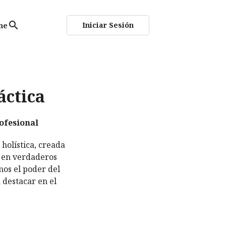
search
Iniciar Sesión
ne
áctica
rofesional
 holística, creada
e en verdaderos
mos el poder del
 destacar en el